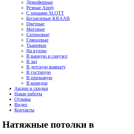
Демпферные
Резные Apply
С нишами SLOTT
Бесщелевые KRAAB
Цветные
Матовые
Сатиновые
Глянцевые
Тканевые
На кухню
В ванную и санузел
В зал
В детскую комнату
В гостиную
В прихожую
В коридор
Акции и скидки
Наши работы
Отзывы
Видео
Контакты
Натяжные потолки в